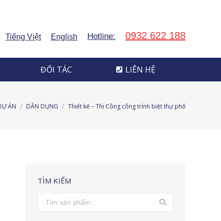
ĐỐI TÁC
LIÊN HỆ
0932 622 188
Hotline:
Tiếng Việt
English
ĐỐI TÁC
LIÊN HỆ
DỰ ÁN
DÂN DỤNG
Thiết kế – Thi Công công trình biệt thự phố
TÌM KIẾM