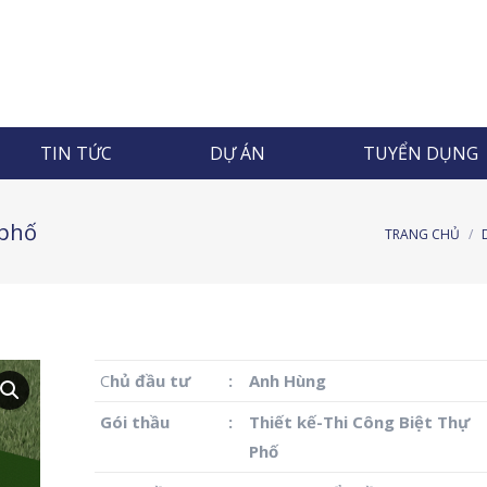
TIN TỨC
DỰ ÁN
TUYỂN DỤNG
TIN TỨC
DỰ ÁN
TUYỂN DỤNG
 phố
TRANG CHỦ
C
hủ đầu tư
:
Anh Hùng
Gói thầu
:
Thiết kế-Thi Công Biệt Thự
Phố