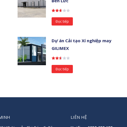
Bến Lức
Được
xếp
Đọc tiếp
hạng
2.64
5
sao
Dự án Cải tạo Xí nghiệp may
GILIMEX
Được
xếp
Đọc tiếp
hạng
2.59
5
sao
MINH
LIÊN HỆ