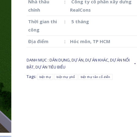
Nhà thầu
:
Công ty cổ phần xây dưng
chính
RealCons
Thời gian thi
:
5 tháng
công
Địa điểm
:
Hóc môn, TP HCM
DANH MỤC :
DÂN DỤNG
,
DỰ ÁN
,
DỰ ÁN KHÁC
,
DỰ ÁN NỔI
BẬT
,
DỰ ÁN TIÊU BIỂU
Tags:
biệt thự
biệt thự phố
biệt thự tân cổ điển