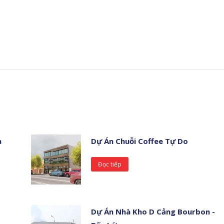
à
Dự Án Chuỗi Coffee Tự Do
Đọc tiếp
Dự Án Nhà Kho D Cảng Bourbon -