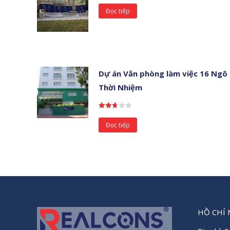
Đọc tiếp
Dự án Văn phòng làm việc 16 Ngô
Thời Nhiệm
Được
xếp
Đọc tiếp
hạng
2.68
5
sao
HỒ CHÍ 