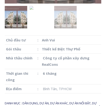
Chủ đầu tư
:
Anh Vui
Gói thầu
:
Thiết kế Biệt Thự Phố
Nhà thầu chính
:
Công ty cổ phần xây dưng
RealCons
Thời gian thi
:
6 tháng
công
Địa điểm
:
Bình Tân, TPHCM
DANH MỤC :
DÂN DỤNG
,
DỰ ÁN
,
DỰ ÁN KHÁC
,
DỰ ÁN NỔI BẬT
,
DỰ