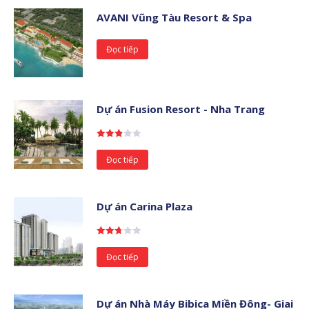
AVANI Vũng Tàu Resort & Spa
Đọc tiếp
Dự án Fusion Resort - Nha Trang
Được
xếp
Đọc tiếp
hạng
2.86
5
sao
Dự án Carina Plaza
Được
xếp
Đọc tiếp
hạng
2.67
5
sao
Dự án Nhà Máy Bibica Miền Đông- Giai