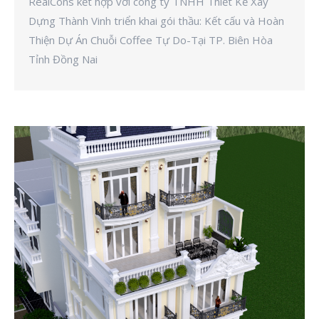
RealCons kết hợp với công ty TNHH Thiết Kế Xây
Dựng Thành Vinh triển khai gói thầu: Kết cấu và Hoàn
Thiện Dự Án Chuỗi Coffee Tự Do-Tại TP. Biên Hòa
Tỉnh Đồng Nai