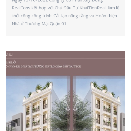
RealCons kết hợp với Chủ Đầu Tư KhaiTienReal làm lể
khởi công công trình: Cải tạo nâng tầng và Hoàn thiện
Nhà ở Thương Mại Quận 01