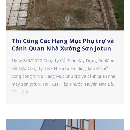
Thi Công Các Hạng Mục Phụ trợ và
Cảnh Quan Nhà Xưởng Sơn Jotun
Ngày 8/6/2022 Công ty Cổ Phần Xây Dựng RealCons
kết hợp Công ty TNHH HaTa Holding làm lể khởi
công công trình: Hạng Mục phụ trợ và cảnh quan nhà
máy sơn jotun, Tại KCN Hiệp Phước, Huyện Nhà Bè,
TP.HCM