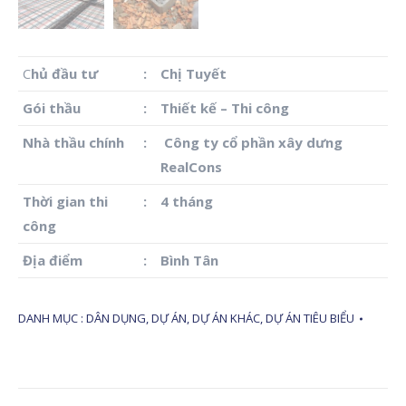
C
hủ đầu tư
:
Chị Tuyết
Gói thầu
:
Thiết kế – Thi công
Nhà thầu chính
:
Công ty cổ phần xây dưng
RealCons
Thời gian thi
:
4 tháng
công
Địa điểm
:
Bình Tân
DANH MỤC :
DÂN DỤNG
,
DỰ ÁN
,
DỰ ÁN KHÁC
,
DỰ ÁN TIÊU BIỂU