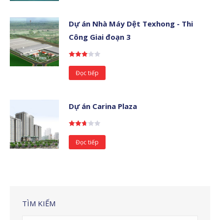
Dự án Nhà Máy Dệt Texhong - Thi
Công Giai đoạn 3
Được
xếp
Đọc tiếp
hạng
2.96
5
sao
Dự án Carina Plaza
Được
xếp
Đọc tiếp
hạng
2.67
5
sao
TÌM KIẾM