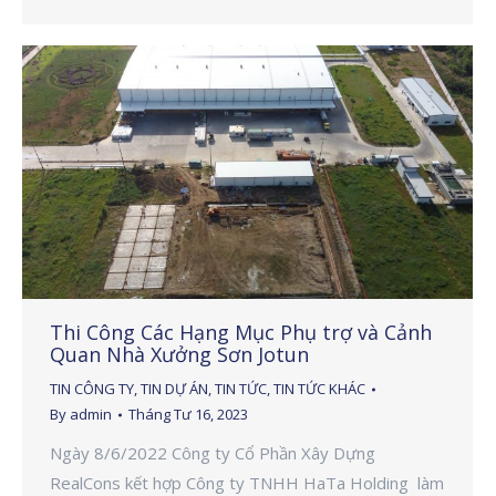
Thi Công Các Hạng Mục Phụ trợ và Cảnh
Quan Nhà Xưởng Sơn Jotun
TIN CÔNG TY
,
TIN DỰ ÁN
,
TIN TỨC
,
TIN TỨC KHÁC
By
admin
Tháng Tư 16, 2023
Ngày 8/6/2022 Công ty Cổ Phần Xây Dựng
RealCons kết hợp Công ty TNHH HaTa Holding làm