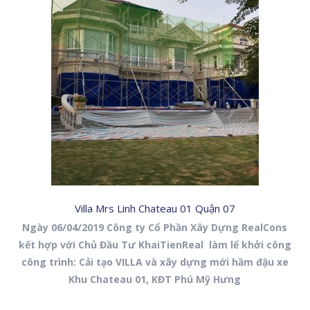
Villa Mrs Linh Chateau 01 Quận 07
Ngày 06/04/2019 Công ty Cổ Phần Xây Dựng RealCons
kết hợp với Chủ Đầu Tư KhaiTienReal làm lể khởi công
công trình: Cải tạo VILLA và xây dựng mới hầm đậu xe
Khu Chateau 01, KĐT Phú Mỹ Hưng